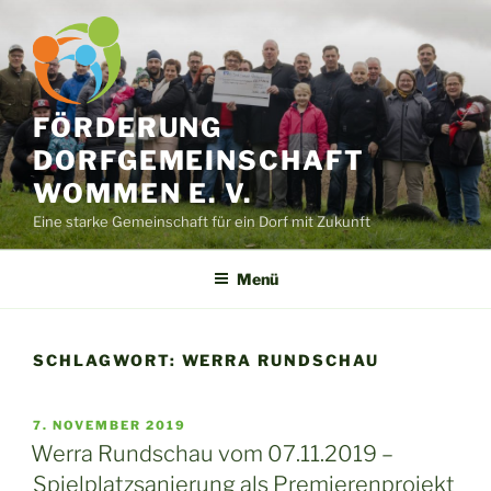
Zum
Inhalt
springen
FÖRDERUNG
DORFGEMEINSCHAFT
WOMMEN E. V.
Eine starke Gemeinschaft für ein Dorf mit Zukunft
Menü
SCHLAGWORT:
WERRA RUNDSCHAU
VERÖFFENTLICHT
7. NOVEMBER 2019
AM
Werra Rundschau vom 07.11.2019 –
Spielplatzsanierung als Premierenprojekt