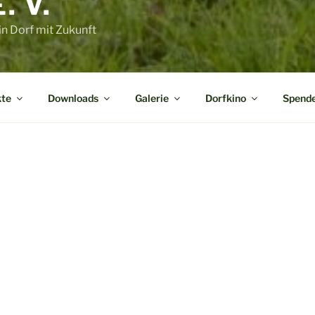
 V.
in Dorf mit Zukunft
kte
Downloads
Galerie
Dorfkino
Spend
men auf der Website unseres Vereins
ren hier über unsere laufenden
Projekte
und bevorstehende T