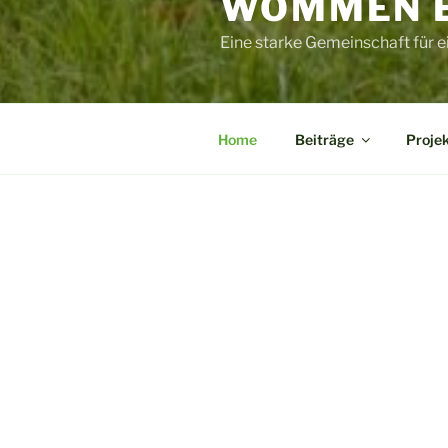
WOMMEN E.
Eine starke Gemeinschaft für e
Home
Beiträge
Proje
HOME
Willkom
Wir informie